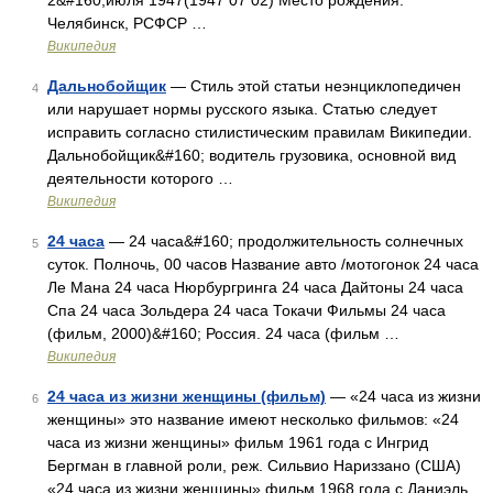
2&#160;июля 1947(1947 07 02) Место рождения:
Челябинск, РСФСР …
Википедия
Дальнобойщик
— Стиль этой статьи неэнциклопедичен
4
или нарушает нормы русского языка. Статью следует
исправить согласно стилистическим правилам Википедии.
Дальнобойщик&#160; водитель грузовика, основной вид
деятельности которого …
Википедия
24 часа
— 24 часа&#160; продолжительность солнечных
5
суток. Полночь, 00 часов Название авто /мотогонок 24 часа
Ле Мана 24 часа Нюрбургринга 24 часа Дайтоны 24 часа
Спа 24 часа Зольдера 24 часа Токачи Фильмы 24 часа
(фильм, 2000)&#160; Россия. 24 часа (фильм …
Википедия
24 часа из жизни женщины (фильм)
— «24 часа из жизни
6
женщины» это название имеют несколько фильмов: «24
часа из жизни женщины» фильм 1961 года с Ингрид
Бергман в главной роли, реж. Сильвио Нариззано (США)
«24 часа из жизни женщины» фильм 1968 года с Даниэль