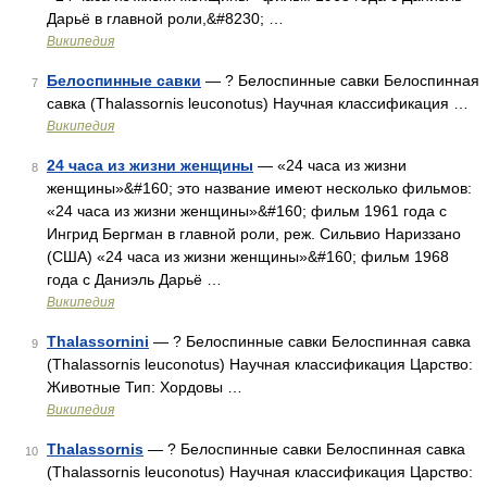
Дарьё в главной роли,&#8230; …
Википедия
Белоспинные савки
— ? Белоспинные савки Белоспинная
7
савка (Thalassornis leuconotus) Научная классификация …
Википедия
24 часа из жизни женщины
— «24 часа из жизни
8
женщины»&#160; это название имеют несколько фильмов:
«24 часа из жизни женщины»&#160; фильм 1961 года с
Ингрид Бергман в главной роли, реж. Сильвио Нариззано
(США) «24 часа из жизни женщины»&#160; фильм 1968
года с Даниэль Дарьё …
Википедия
Thalassornini
— ? Белоспинные савки Белоспинная савка
9
(Thalassornis leuconotus) Научная классификация Царство:
Животные Тип: Хордовы …
Википедия
Thalassornis
— ? Белоспинные савки Белоспинная савка
10
(Thalassornis leuconotus) Научная классификация Царство: