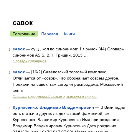
савок
Толкование
Перевод
Книги
савок
— сущ., кол во синонимов: 1 • рынок (44) Словарь
1
синонимов ASIS. В.Н. Тришин. 2013 …
Словарь синонимов
савок
— [16/2] Савёловский торговый комплекс.
2
Отличается от «совок», что обозначает совсем другое.
Поехали на савок, там сегодня распродажа. Московский
сленг …
Cловарь современной лексики, жаргона и сленга
Курносенко, Владимир Владимирович
— В Википедии
3
есть статьи о других людях с такой фамилией, см.
Курносенко. Владимир Курносенко Имя при рождении:
Владимир Владимирович Курносенко Дата рождения: